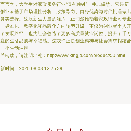
总而言之，大学生对家政服务行业‘情有独钟’，并非偶然。它是新
代创业者基于市场理性分析、政策导向、自身优势与时代机遇做
的务实选择。这股新生力量的涌入，正悄然推动着家政行业向专
化、标准化、数字化和品牌化方向转型升级，不仅为创业者个人
辟了发展路径，也为社会创造了更多高质量就业岗位，提升了千
家庭的生活品质与幸福感。这或许正是创业精神与社会需求相结
的一个生动注脚。
若转载，请注明出处：http://www.klngjd.com/product/50.html
新时间：2026-08-08 12:25:39