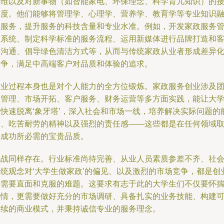
思维以及对新事物（如智能家电、环保理念、科学育儿知识）的
受度。他们能够将管理学、心理学、营养学、教育学等专业知识
入服务，提升服务的科技含量和专业水准。例如，开发家政服务
理系统、制定科学标准的服务流程、运用新媒体进行品牌打造和
户沟通、倡导绿色清洁方式等，从而与传统家政从业者形成差异
竞争，满足中高端客户对品质和体验的追求。
创业过程本身也是对个人能力的全方位锻炼。家政服务创业涉及
队管理、市场开拓、客户服务、财务运营等多方面实践，能让大
生快速脱离‘象牙塔’，深入社会和市场一线，培养解决实际问题的
力、吃苦耐劳的精神以及强烈的责任感——这些都是在任何领域
得成功所必需的宝贵品质。
挑战同样存在。行业标准尚待完善、从业人员素质参差不齐、社
传统观念对‘大学生做家政’的偏见、以及激烈的市场竞争，都是创
者需要直面和克服的难题。这要求有志于此的大学生们不仅要怀
热情，更需要做好充分的市场调研、具备扎实的业务技能、构建
持续的商业模式，并秉持诚信专业的服务理念。