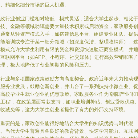
化、精细化细分市场的巨大机遇。
家政行业创业门槛相对较低，模式灵活，适合大学生起步。相比
科技、金融等领域动辄需要大量技术积累或启动资金，家政服务
业通常从轻资产模式入手，如搭建信息平台、组建专业团队、提
技能培训或专注于某一细分领域（如深度保洁、整理收纳师）。
种模式允许大学生利用有限的资金和资源快速验证商业模式，并
过互联网平台（如APP、小程序、社交媒体）进行高效营销和客
管理，极大地降低了创业初期的风险和压力。
该行业与多项国家政策鼓励方向高度契合。政府近年来大力推动
代服务业发展，鼓励创新创业，并出台了一系列扶持小微企业、
高校毕业生就业创业的优惠政策。家政服务业作为‘朝阳产业’和‘
生工程’，在政策层面常获支持，如职业培训补贴、创业贷款优惠
税收减免等，这为大学生创业者提供了有力的外部支持环境。
更重要的是，家政创业能很好地结合大学生的知识优势与时代潮
流。当代大学生普遍具备良好的教育背景、快速学习能力、互联