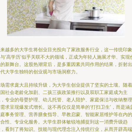
越来越多的大学生将创业目光投向了家政服务行业，这一传统印
中与‘高学历’似乎关联不大的领域，正成为年轻人施展才华、实现
值的新舞台。这股热潮背后，是多重因素共同作用的结果，折射
当代大学生独特的创业观与市场洞察力。
市场需求庞大且持续升级，为大学生创业提供了坚实的土壤。随
中国社会老龄化加剧、二孩三孩政策推行以及双职工家庭成为主
流，专业的母婴护理、幼儿托管、老人陪护、家庭保洁与收纳整
等需求呈现爆发式增长。这不再仅仅是简单的‘打扫卫生’，而是涵
家庭事务管理、营养膳食指导、早教启蒙、智能家居维护等在内
综合性、专业化服务。大学生群体敏锐地捕捉到这一消费升级趋
势，看到了将知识、技能与现代理念注入传统行业，从而开辟高