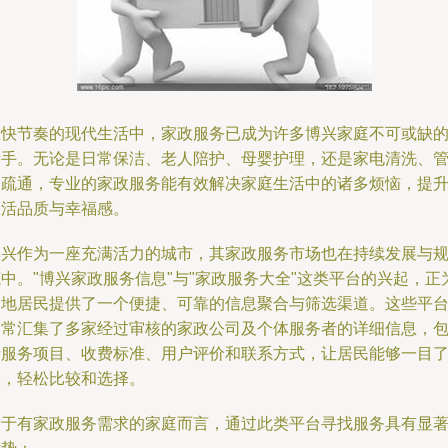
在快节奏的现代生活中，家政服务已成为许多博兴家庭不可或缺
帮手。无论是日常保洁、老人陪护、母婴护理，还是家电清洗、
道疏通，专业的家政服务能有效解决家庭生活中的诸多烦恼，提
生活品质与幸福感。
博兴作为一座充满活力的城市，其家政服务市场也在持续发展与
中。"博兴家政服务信息"与"家政服务大全"这类平台的兴起，正
当地居民提供了一个便捷、可靠的信息聚合与筛选渠道。这些平
通常汇集了多家经过审核的家政公司及个体服务者的详细信息，
括服务项目、收费标准、用户评价和联系方式，让居民能够一目
然，轻松比较和选择。
对于有家政服务需求的家庭而言，通过此类平台寻找服务具有显