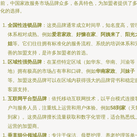
目前，中国家政服务市场品牌众多，各具特色，为加盟者提供了
元化的选择。
全国性连锁品牌
：这类品牌通常成立时间早，知名度高，管
体系相对成熟。例如
爱君家政
、
好慷在家
、
阿姨来了
、
阳光
姐
等。它们往往拥有标准化的服务流程、系统的培训体系和
善的加盟支持，是许多加盟者的首选。
区域性强势品牌
：在某些特定区域（如华东、华南、川渝等
地）拥有极高的市场占有率和口碑。例如
华南家政
、
川妹子
等。加盟这类品牌可以在区域内获得强大的品牌背书和稳定
客源支持。
互联网平台型品牌
：依托移动互联网技术，以平台模式连接
户与服务人员，注重线上运营和用户体验。例如
58到家
（天
到家）。这类品牌擅长流量获取和数字化管理，适合熟悉线
运营的加盟商。
垂直细分领域品牌
：专注于保洁、母婴护理、养老护理等单