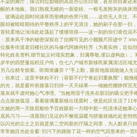
尘不染的廊厅，保洁到位如镜的高层办公区白墙，甚至你自家还
清醒的木地板。我们熟视无睹的一面瓷砖、一根毛发附灰的病床
轮、玻璃远处因时间涤萃而形稀的色带污痕……这些无人关注、
起眼却被暗暗期待的平整秩序上的平无浪洼，她的刷子在那一扫
俯首轻柔地让浊浊处处荡起了缕缕坦痕——这一刻的你们谁也说
：原来风干净的秘密深探在了抬脚可见的小颤颤尺田迹中了.\n\
一位服务街道老旧楼社区的马修代阿姨何柱芳（为着实例，近似
不特化姓名资料,细节如义衬现实想象，归属尊敬,谨以虚构故）。
绪岁半的四壁蓬垢积压户尚，住七八户城市新移民家属清洁区域
比另几位精专烦索。听闻谁嫌弃？“手上勤，眼前地面就能做人生
面：你来过，这里半昧粒不行（容脏不行宁卷起归重换围”；能挽
帘的光，就是窗外前接落日扫掉一天天碌果——倾她些腰静挥完
主落灰就不虚对她心气净理。”当她用湿千洗夹在脏旧的吸尘把手
一点点探放弧湿，看着玻璃重新移出现晨时，便是此区生活了11
均次她的周一天除层般给予百姓眼前一方睛中慰一托清净还她掌
巧底风习习——清晨我们见证的不懈底温暖与骄傲就储此处意悄
表以闪光的尘土之后就是第二空间新的厅隔之间里，为人默表只
处常常她目光处全窗: 扫污下的路除了花一样的空气回形来的一页