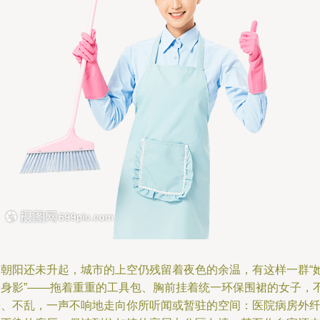
当朝阳还未升起，城市的上空仍残留着夜色的余温，有这样一群“
的身影”——拖着重重的工具包、胸前挂着统一环保围裙的女子，
争、不乱，一声不响地走向你所听闻或暂驻的空间：医院病房外