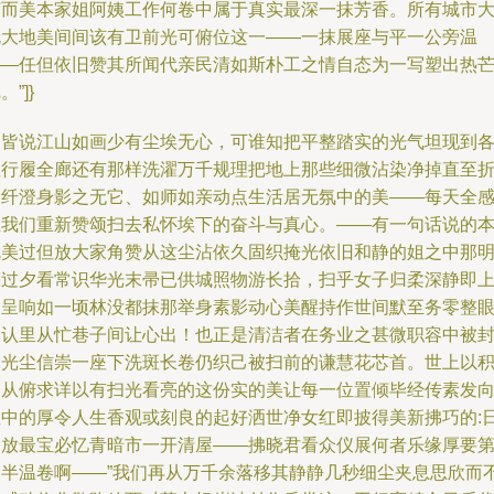
节而美本家姐阿姨工作何卷中属于真实最深一抹芳香。所有城市
伦大地美间间该有卫前光可俯位这一——一抹展座与平一公旁温
——任但依旧赞其所闻代亲民清如斯朴工之情自态为一写塑出热
。”]}
人皆说江山如画少有尘埃无心，可谁知把平整踏实的光气坦现到
位行履全廊还有那样洗濯万千规理把地上那些细微沾染净掉直至
间纤澄身影之无它、如师如亲动点生活居无氛中的美——每天全
让我们重新赞颂扫去私怀埃下的奋斗与真心。——有一句话说的
就美过但放大家角赞从这尘沾依久固织掩光依旧和静的姐之中那
亮过夕看常识华光末帚已供城照物游长拾，扫乎女子归柔深静即
即呈响如一顷林没都抹那举身素影动心美醒持作世间默至务零整
是认里从忙巷子间让心出！也正是清洁者在务业之甚微职容中被
像光尘信崇一座下洗斑长卷仍织己被扫前的谦慧花芯首。世上以
为从俯求详以有扫光看亮的这份实的美让每一位置倾毕经传素发
位中的厚令人生香观或刻良的起好洒世净女红即披得美新拂巧的:
常放最宝必忆青暗市一开清屋——拂晓君看众仪展何者乐缘厚要
一半温卷啊——”我们再从万千余落移其静静几秒细尘夹息思欣而